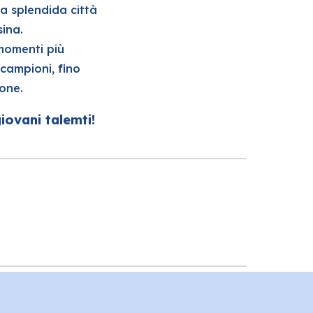
la splendida città
sina.
momenti più
 campioni, fino
ione.
iovani talemti!