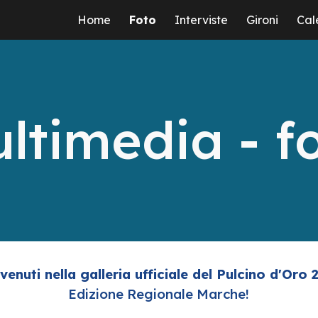
Home
Foto
Interviste
Gironi
Cal
ip to main content
Skip to navigat
ltimedia - f
venuti nella galleria ufficiale del Pulcino d'Oro 
Edizione Regionale Marche!