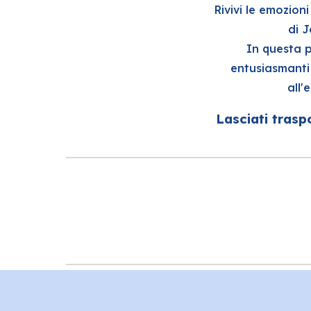
Rivivi le emozion
di J
In questa 
entusiasmanti 
all'
Lasciati trasp