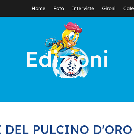
Home
Foto
Interviste
Gironi
Cale
ip to main content
Skip to navigat
Edizioni
 DEL PULCINO D'ORO